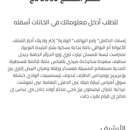
للطلب أدخل معلوماتك في الخانات أسفله
إسمك الكامل*
رقم الهاتف*
الولاية* إختر ولايتك أدرار الشلف
الأغواط أم البواقي باتنة بجاية بسكرة بشار البليدة البويرة
تمنراست تبسة تلمسان تيارت تيزي وزو الجزائر الجلفة جيجل
سطيف سعيدة سكيكدة سيدي بلعباس عنابة قالمة قسنطينة
المدية مستغانم المسيلة معسكر ورقلة وهران البيض إليزي برج
بوعريريج بومرداس الطارف تندوف تيسمسيلت الوادي خنشلة
سوق أهراس تيبازة ميلة عين الدفلى النعامة عين تموشنت
غرداية غليزان تيميمون برج باجي مختار أولاد جلال بني عباس إن
صالح إن قزام تقرت جانت
الأرشيف