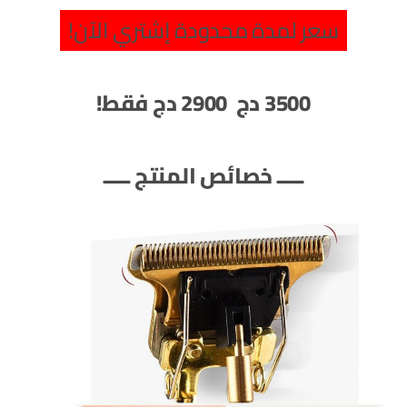
سعر لمدة محدودة إشتري الآن!
3500 دج
2900 دج
فقط!
ـــــ خصائص المنتج ـــــ