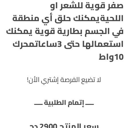
صفر قوية للشعر او
اللحية
يمكنك حلق أي منطقة
في الجسم
بطارية قوية يمكنك
استعمالها حتى 3ساعات
محرك
10واط
لا تضيع الفرصة إشتري الأن!
ـــــ إتمام الطلبية ـــــ
سعر المنتج
2900 دج