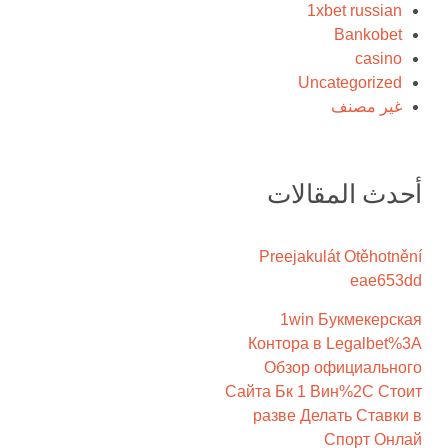
1xbet russian
Bankobet
casino
Uncategorized
غير مصنف
أحدث المقالات
Preejakulát Otěhotnění
eae653dd
1win Букмекерская
Контора в Legalbet%3A
Обзор официального
Сайта Бк 1 Вин%2C Стоит
разве Делать Ставки в
Спорт Онлай