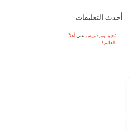
أحدث التعليقات
مُعلِق ووردبريس
على
أهلاً
بالعالم !