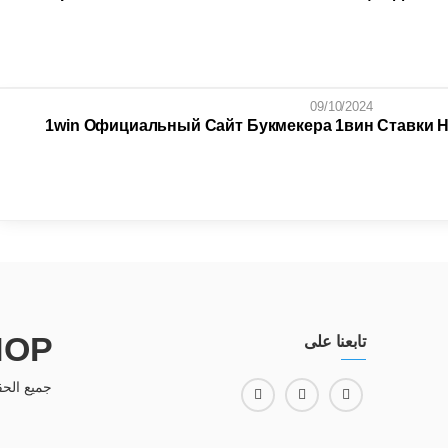
09/10/2024
1win Официальный Сайт Букмекера 1вин Ставки Н
HOP
تابعنا على
جميع الحق