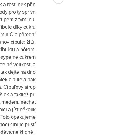
البريد الإلكتروني
 a rostlinek přin
ody pro ty spr vn
rupem z tymi nu.
Cibule díky cukru
amin C a přírodní
hov cibule: žltú,
 cibuľou a pórom,
prosypeme cukrem
ejné velikosti a
tek dejte na dno
átek cibule a pak
. Cibuľový sirup
iek a taktiež pri
ít medem, nechat
ci a jíst několik
 Toto opakujeme
oc) cibule pustí
odáváme klidně i