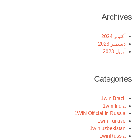
Archives
أكتوبر 2024
ديسمبر 2023
أبريل 2023
Categories
1win Brazil
1win India
1WIN Official In Russia
1win Turkiye
1win uzbekistan
1winRussia