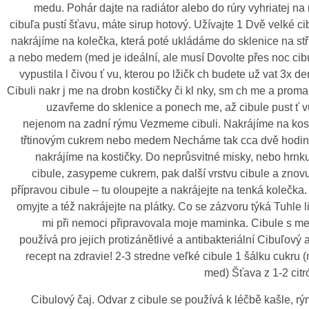
medu. Pohár dajte na radiátor alebo do rúry vyhriatej na
cibuľa pustí šťavu, máte sirup hotový. Užívajte 1 Dvě velké c
nakrájíme na kolečka, která poté ukládáme do sklenice na st
a nebo medem (med je ideální, ale musí Dovolte přes noc cib
vypustila l čivou ť vu, kterou po lžičk ch budete už vat 3x d
Cibuli nakr j me na drobn kostičky či kl nky, sm ch me a pro
uzavřeme do sklenice a ponech me, až cibule pust ť vu
nejenom na zadní rýmu Vezmeme cibuli. Nakrájíme na kos
třtinovým cukrem nebo medem Necháme tak cca dvě hodiny 
nakrájíme na kostičky. Do neprůsvitné misky, nebo hrn
cibule, zasypeme cukrem, pak další vrstvu cibule a znovu
přípravou cibule – tu oloupejte a nakrájejte na tenká kolečka
omyjte a též nakrájejte na plátky. Co se zázvoru týká Tuhle
mi při nemoci připravovala moje maminka. Cibule s m
používá pro jejich protizánětlivé a antibakteriální Cibuľový
recept na zdravie! 2-3 stredne veľké cibule 1 šálku cukru 
med) Šťava z 1-2 cit
Cibulový čaj. Odvar z cibule se používá k léčbě kašle, r