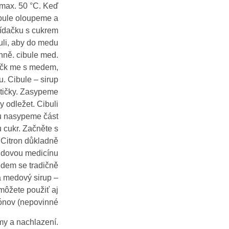
 max. 50 °C. Keď
ibule oloupeme a
řídačku s cukrem
uli, aby do medu
enně. cibule med.
mačk me s medem,
. Cibule – sirup
tičky. Zasypeme
odležet. Cibuli
ku nasypeme část
 cukr. Začněte s
. Citron důkladně
 lidovou medicínu
edem se tradičně
 a medový sirup –
(môžete použiť aj
rónov (nepovinné
ýmy a nachlazení.