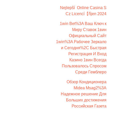
Nejlepší ️ Online Casina S
Cz Licencí【říjen 2024
1win Bet%3A Ваш Ключ к
Миру Ставок 1вин
Официальный Сайт
1win%3A Рабочее Зеркало
и Сегодня%2C Быстрая
Регистрация И Вход
Казино 1вин Всегда
Пользовалось Спросом
Среди Гемблеро
Обзор Кондиционера
Midea Msag2%3A
Надежное решение Для
Больших достижения
Российская Газета