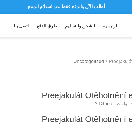
أطلب الآن والدفع فقط عند استلام المنتج
توصيل سريع لجميع الولايات
الرئيسية
الشحن والتسليم
طرق الدفع
اتصل بنا
نفخر بأكثر من 5000 مشتري سعيد
Uncategorized
/
Preejakulá
Preejakulát Otěhotnění
بواسطة
All Shop
Preejakulát Otěhotnění