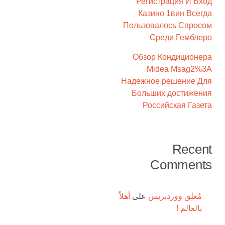
Регистрация И Вход
Казино 1вин Всегда
Пользовалось Спросом
Среди Гемблеро
Обзор Кондиционера
Midea Msag2%3A
Надежное решение Для
Больших достижения
Российская Газета
Recent
Comments
مُعلِق ووردبريس
على
أهلاً
بالعالم !