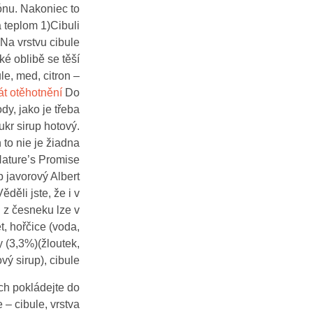
ónu. Nakoniec to
teplom 1)Cibuli
)Na vrstvu cibule
é oblibě se těší
le, med, citron –
át otěhotnění
Do
dy, jako je třeba
ukr sirup hotový.
to nie je žiadna
 Nature’s Promise
p javorový Albert
ěděli jste, že i v
 z česneku lze v
t, hořčice (voda,
y (3,3%)(žloutek,
vý sirup), cibule
ich pokládejte do
 – cibule, vrstva