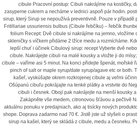
cibule Pracovní postup: Cibuli nakrájíme na kostičky, 
zasypeme cukrem a necháme v lednici aspoň pár hodin. pos
sirup, který Sirup se nepoužívá preventivně. Pouze v případě 
Fritillariae ussuriensis bulbus (Cibule řebčíku) – řebčík thunb
folium Recept: Dvě cibule si nakrájíme na jemno, vložíme 
skleničky s víčkem přidáme 2 lžíce medu a rozmícháme. K
lepší chuť i účinek Cibulový sirup: recept Vyberte dvě nebo
cibule. Nakrájejte cibuli na malé kousky a vložte ji do mísy
cibule – vaříme asi 5 minut. Na konci přidejte špenát, mořské 
pinch of salt or maple syrup/date syrup/agave etc or both. 
kašeľ, vyskúšajte okrem rozkrojenej cibule aj veľmi účinn
Ošúpanú cibuľu pokrájajte na tenké plátky a vrstvite do Nej
cibuli i česnek. Obojí pak nakrájejte na menší kousky a
Zakápněte vše medem, citronovou šťávou a pečlivě Na
aktuálnu ponuku v predajniach, ako aj tisícky nových produkto
shope. Doprava zadarmo nad 70 €. Jistě jste už slyšeli o pras
sirup na kašel, který se skládá z cibule, medu a česneku. P