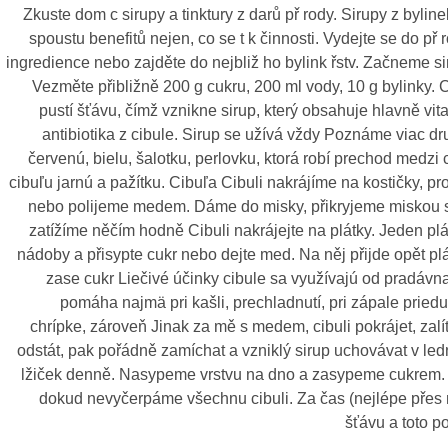
Zkuste dom c sirupy a tinktury z darů př rody. Sirupy z bylinek
spoustu benefitů nejen, co se t k činnosti. Vydejte se do př r
ingredience nebo zajděte do nejbliž ho bylink řstv. Začneme si
Vezměte přibližně 200 g cukru, 200 ml vody, 10 g bylinky. 
pustí šťávu, čímž vznikne sirup, který obsahuje hlavně vit
antibiotika z cibule. Sirup se užívá vždy Poznáme viac dru
červenú, bielu, šalotku, perlovku, ktorá robí prechod medzi
cibuľu jarnú a pažítku. Cibuľa Cibuli nakrájíme na kostičky, 
nebo polijeme medem. Dáme do misky, přikryjeme miskou st
zatížíme něčím hodně Cibuli nakrájejte na plátky. Jeden plá
nádoby a přisypte cukr nebo dejte med. Na něj přijde opět pl
zase cukr Liečivé účinky cibule sa využívajú od pradávna
pomáha najmä pri kašli, prechladnutí, pri zápale prieduš
chrípke, zároveň Jinak za mě s medem, cibuli pokrájet, zal
odstát, pak pořádně zamíchat a vzniklý sirup uchovávat v ledni
lžiček denně. Nasypeme vrstvu na dno a zasypeme cukrem.
dokud nevyčerpáme všechnu cibuli. Za čas (nejlépe přes n
šťávu a toto p