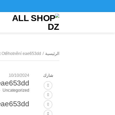
الرئيسية
/
t Otěhotnění eae653dd
شارك
10/10/2024
 eae653dd
فايس بوك
Uncategorized
تويتر
 eae653dd
لينكـد ان