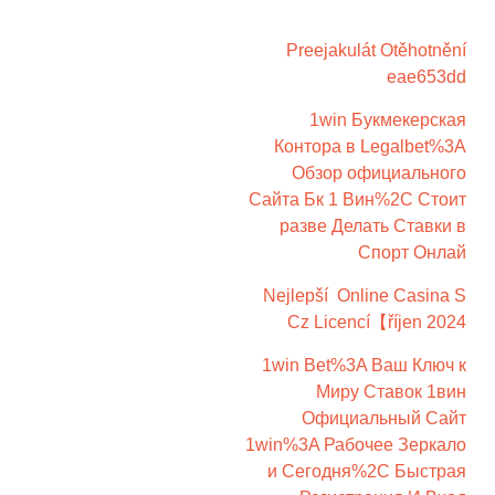
Preejakulát Otěhotnění
eae653dd
1win Букмекерская
Контора в Legalbet%3A
Обзор официального
Сайта Бк 1 Вин%2C Стоит
разве Делать Ставки в
Спорт Онлай
Nejlepší ️ Online Casina S
Cz Licencí【říjen 2024
1win Bet%3A Ваш Ключ к
Миру Ставок 1вин
Официальный Сайт
1win%3A Рабочее Зеркало
и Сегодня%2C Быстрая