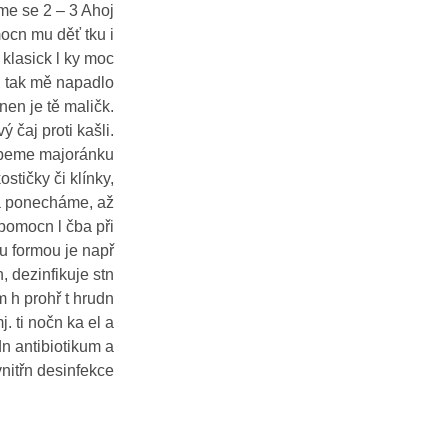
me se 2 – 3 Ahoj
ocn mu děť tku i
 klasick l ky moc
, tak mě napadlo
nen je tě maličk.
čaj proti kašli.
sypeme majoránku
stičky či klínky,
a ponecháme, až
 pomocn l čba při
u formou je např
, dezinfikuje stn
m h prohř t hrudn
. ti nočn ka el a
dn antibiotikum a
vnitřn desinfekce.