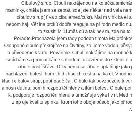
Cibulový sirup. Cibuli nakrájenou na kolečka smíchá
maminky, chtěla jsem se zeptat, zda jste někter ned vala nem
cibulov sirup( ť va z cibulemed/cukr). Mal m vlhk ka el a
nepom haj. Vět ina prcků dobře reaguje na př rodn medic nu
to zkusit. M 11.měs ců a tak nev m, zda na to 
Poraďte.Prochazela jsem tady podobn t mata Majoránkový 
Oloupané cibule překrojíme na čtvrtiny, zalijeme vodou, při
a přivedeme k varu. Povaříme. Cibuli nakrájíme na drobné ko
smícháme a promačkáme s medem, uzavřeme do sklenice 
cibule pustí šťávu. D ky němu se cibule uplatňuje jako
nachlazen, bolesti horn ch d chac ch cest a na ka el. Vhodno
klad i cibulov sirup, popř padě čaj. Cibule tak povzbuzuje tr ven
a nosn dutinu, pom h rozpou tět hleny a tlum bolest. Cibule po
k, podporuje rozpou těn hlenu a umožňuje vyka l v n. Med mj
zlep uje kvalitu sp nku. Krom toho oboje působ jako př ro