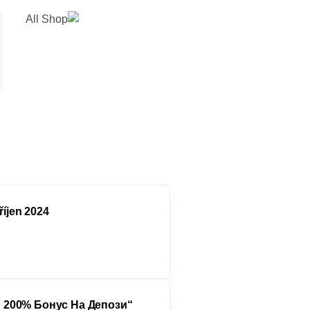
říjen 2024
“играть В Онлайн Казино 1win На настоящие Деньги 200% Бонус На Депози