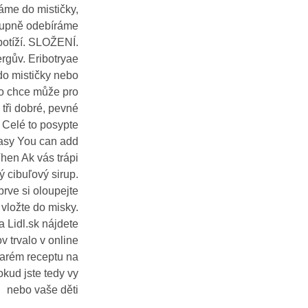
dáme do mističky,
tupně odebíráme
potíží. SLOŽENÍ.
ergův. Eribotryae
do mističky nebo
do chce může pro
 tři dobré, pevné
; Celé to posypte
řasy You can add
Then Ak vás trápi
ý cibuľový sirup.
prve si oloupejte
 vložte do misky.
 Lidl.sk nájdete
v trvalo v online
tarém receptu na
okud jste tedy vy
nebo vaše děti